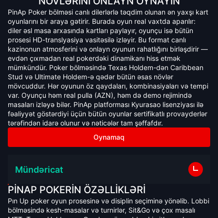
NÖVLƏRINI ONLAYN OYNAYIN
PinAp Poker bölməsi canlı dilerlərlə təqdim olunan ən yaxşı kart
oyunlarını bir araya gətirir. Burada oyun real vaxtda aparılır:
diler əsl masa arxasında kartları paylayır, oyunçu isə bütün
prosesi HD-translyasiya vasitəsilə izləyir. Bu format canlı
kazinonun atmosferini və onlayn oyunun rahatlığını birləşdirir —
evdən çıxmadan real pokerdəki dinamikanı hiss etmək
mümkündür. Poker bölməsində Texas Holdem-dən Caribbean
Stud və Ultimate Holdem-ə qədər bütün əsas növlər
mövcuddur. Hər oyunun öz qaydaları, kombinasiyaları və tempi
var. Oyunçu həm real pulla (AZN), həm də demo rejimində
masaları izləyə bilər. PinAp platforması Kyurasaо lisenziyası ilə
fəaliyyət göstərdiyi üçün bütün oyunlar sertifikatlı provayderlər
tərəfindən idarə olunur və nəticələr tam şəffafdır.
Oynamaq
PINAP POKERIN ÖZƏLLIKLƏRI
PinAp pokerin özəllikləri
Pin Up kazinosunda live-dilerli əsas poker növləri
Pın Up poker oyun prosesinə və disiplin seçiminə yönəlib. Lobbi
bölməsində kesh-masalar və turnirlər, Sit&Go və çox masalı
Pin Ap poker oyununun prosesi necə qurulub