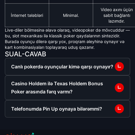
Video axını üçün
İnternet tələbləri
Minimal.
sabit bağlantı
lazımdır.
Live-diler bölməsinə əlavə olaraq, videopoker də mövcuddur —
bu, slot mexanikası ilə klassik poker qaydalarının sintezidir.
Burada oyunçu dilerə qarşı yox, proqram əleyhinə oynayır və
kart kombinasiyaları toplayaraq uduş qazanır.
SUAL-CAVAB
Canlı pokerdə oyunçular kimə qarşı oynayır?
Real krupye və masaya qoşulan digər oyunçularla.
Casino Holdem ilə Texas Holdem Bonus
Bütün proses canlı yayımda baş verir.
Poker arasında fərq varmı?
Bəli. Casino Holdem-də oyun yalnız dilerə qarşı gedir,
Telefonumda Pin Up oynaya bilərəmmi?
Texas Holdem Bonus Poker-də isə əlavə bonus
mərcləri və genişləndirilmiş kombinasiyalar
mövcuddur.
Bəli, poker bölməsinin bütün oyunları mobil cihazlara
— Android və brauzer versiyasına tam uyğunlaşdırılıb.