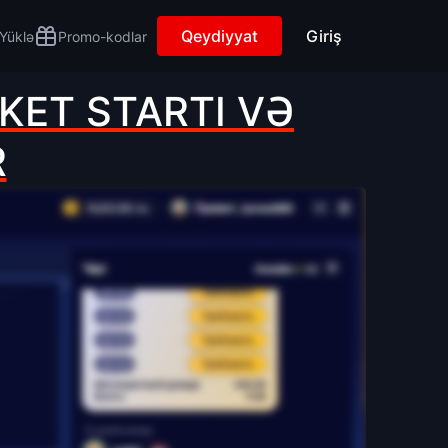
Qeydiyyat
Giriş
Yüklə
Promo-kodlar
KET STARTI VƏ
R