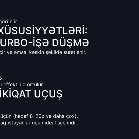
 görünür
XÜSUSIYYƏTLƏRI:
 TURBO-IŞƏ DÜŞMƏ
r və əmsal kəskin şəkildə sürətlənir.
ox
effekti ilə örtülür.
 IKIQAT UÇUŞ
 üçün (hədəf 8–20x və daha çox).
aq istəyənlər üçün ideal seçimdir.