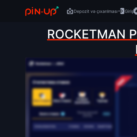
Depozit və çıxarılması
Giriş
ROCKETMAN PI