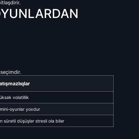
ləşdirir.
OYUNLARDAN
 seçimdir.
atışmazlıqlar
üksək volatillik
mini-oyunlar yoxdur
sürətli düşüşlər stresli ola bilər