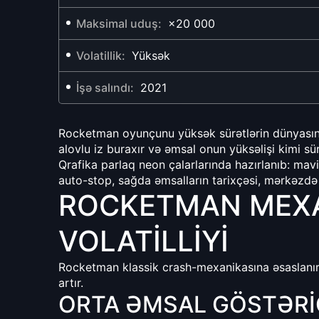
Maksimal uduş:
×20 000
Volatillik:
Yüksək
İşə salındı:
2021
Rocketman oyunçunu yüksək sürətlərin dünyasına
alovlu iz buraxır və əmsal onun yüksəlişi kimi sür
Qrafika parlaq neon çalarlarında hazırlanıb: mavi t
auto-stop, sağda əmsalların tarixçəsi, mərkəzdə
ROCKETMAN MEXAN
VOLATILLIYI
Rocketman klassik crash-mexanikasına əsaslanır
artır.
ORTA ƏMSAL GÖSTƏRIC