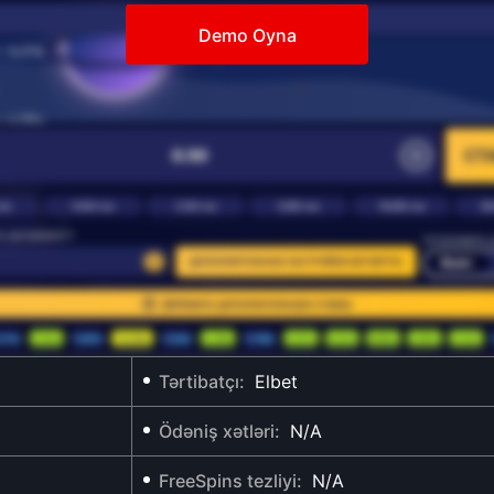
Demo Oyna
Tərtibatçı:
Elbet
Ödəniş xətləri:
N/A
FreeSpins tezliyi:
N/A