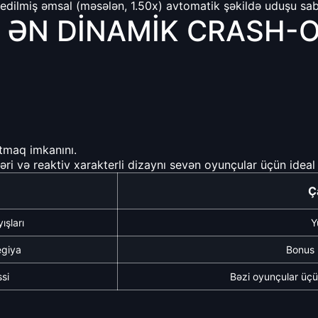
dilmiş əmsal (məsələn, 1.50x) avtomatik şəkildə uduşu sabit
 ƏN DINAMIK CRASH-
utmaq imkanını.
ləri və reaktiv xarakterli dizaynı sevən oyunçular üçün ideal
Ç
ışları
Y
egiya
Bonus 
ssi
Bəzi oyunçular üçün 