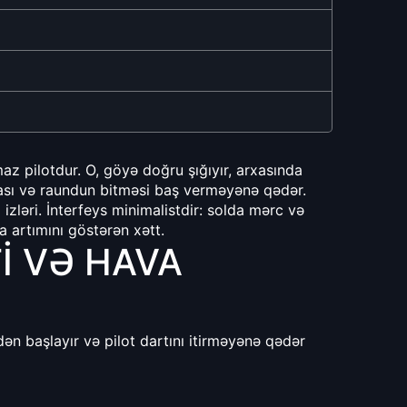
 pilotdur. O, göyə doğru şığıyır, arxasında
sı və raundun bitməsi baş verməyənə qədər.
 izləri. İnterfeys minimalistdir: solda mərc və
 artımını göstərən xətt.
I VƏ HAVA
dən başlayır və pilot dartını itirməyənə qədər