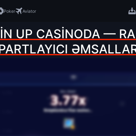
Poker
Aviator
N UP CASINODA — RA
PARTLAYICI ƏMSALLA