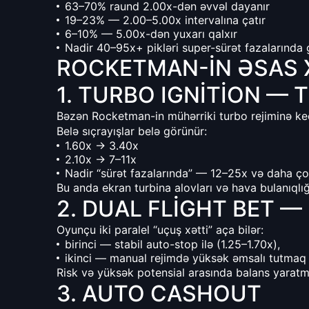
63–70% raund 2.00x-dən əvvəl dayanır
19–23% — 2.00–5.00x intervalına çatır
6–10% — 5.00x-dən yuxarı qalxır
Nadir 40–95x+ pikləri super-sürət fazalarında
ROCKETMAN-IN ƏSAS 
1. TURBO IGNITION —
Bəzən Rocketman-in mühərriki turbo rejiminə keçi
Belə sıçrayışlar belə görünür:
1.60x → 3.40x
2.10x → 7–11x
Nadir “sürət fazalarında” — 12–25x və daha ç
Bu anda ekran turbina alovları və hava bulanıqlığı 
2. DUAL FLIGHT BET —
Oyunçu iki paralel “uçuş xətti” aça bilər:
birinci — stabil auto-stop ilə (1.25–1.70x),
ikinci — manual rejimdə yüksək əmsalı tutmaq
Risk və yüksək potensial arasında balans yaratm
3. AUTO CASHOUT