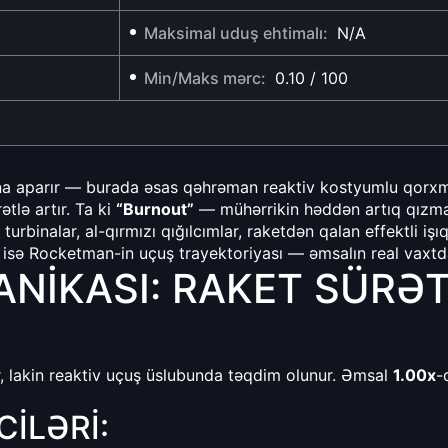
Maksimal uduş ehtimalı:
N/A
Min/Maks mərc:
0.10 / 100
 aparır — burada əsas qəhrəman reaktiv kostyumlu qorxmaz
ətlə artır. Ta ki
“Burnout”
— mühərrikin həddən artıq qızma
urbinalar, al-qırmızı qığılcımlar, raketdən qalan effektli işıq
 isə Rocketman-in uçuş trayektoriyası — əmsalın real vaxtda
IKASI: RAKET SÜRƏT
, lakin reaktiv uçuş üslubunda təqdim olunur. Əmsal
1.00x
-
ILƏRI: