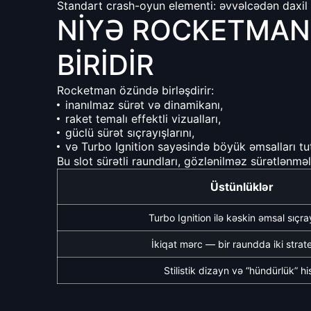
Standart crash-oyun elementi: əvvəlcədən daxil e
NIYƏ ROCKETMAN
BIRIDIR
Rocketman özündə birləşdirir:
inanılmaz sürət və dinamikanı,
raket temalı effektli vizualları,
güclü sürət sıçrayışlarını,
və Turbo Ignition sayəsində böyük əmsalları t
Bu slot sürətli raundları, gözlənilməz sürətlənmə
Üstünlüklər
Turbo Ignition ilə kəskin əmsal sıçray
İkiqat mərc — bir raundda iki strat
Stilistik dizayn və “hündürlük” hi